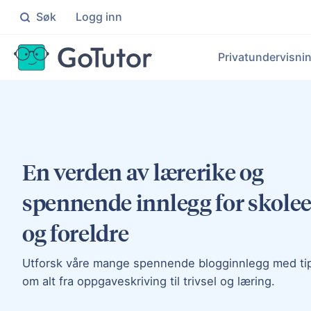
Søk
Logg inn
Søk
Privatundervisni
Grunnskolen
Ma
Skreddersydd hjelp for elever på 1
Målr
Pr
Ma
Videregående
No
Målrettet hjelp for elever på VG1
Indi
Le
En verden av lærerike og
Ek
En
spennende innlegg for skolee
Bl
Pers
og foreldre
Utforsk våre mange spennende blogginnlegg med ti
om alt fra oppgaveskriving til trivsel og læring.