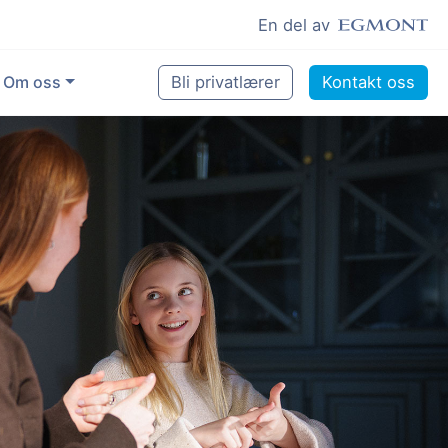
En del av
Om oss
Bli privatlærer
Kontakt oss
for å gjøre en forskjell
tte
og lyst til å hjelpe