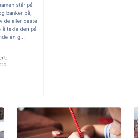
samen står på
og banker på,
v de aller beste
 å takle den på
nde en g...
ert:
020