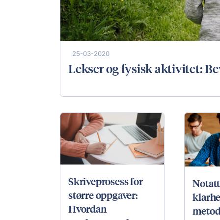
25-03-2020
Lekser og fysisk aktivitet: B
Skriveprosess for
Notat
større oppgaver:
klarhet
Hvordan
metod