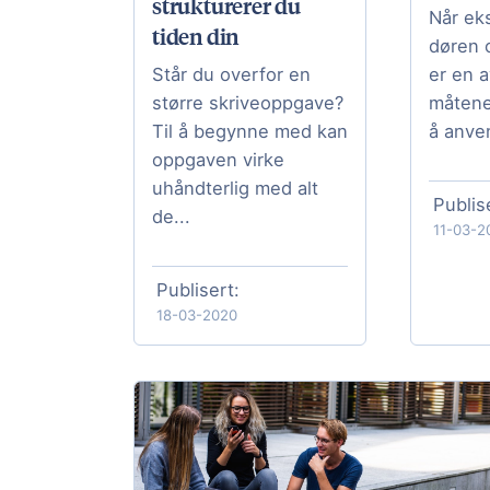
strukturerer du
Når ek
tiden din
døren 
er en a
Står du overfor en
måtene
større skriveoppgave?
å anve
Til å begynne med kan
oppgaven virke
uhåndterlig med alt
Publis
de...
11-03-2
Publisert:
18-03-2020