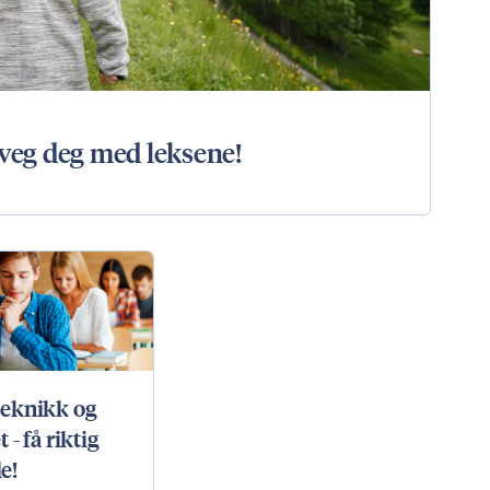
eveg deg med leksene!
teknikk og
 - få riktig
e!