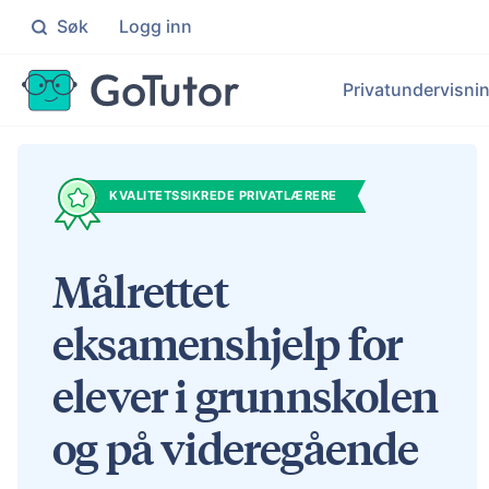
Søk
Logg inn
Søk
Privatundervisni
Grunnskolen
Ma
Skreddersydd hjelp for elever på 1
Målr
Pr
KVALITETSSIKREDE PRIVATLÆRERE
Ma
Videregående
No
Målrettet hjelp for elever på VG1
Indi
Le
Målrettet
Ek
En
eksamenshjelp for
Bl
Pers
elever i grunnskolen
og på videregående