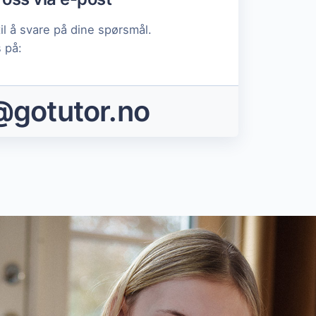
til å svare på dine spørsmål.
s på:
@gotutor.no