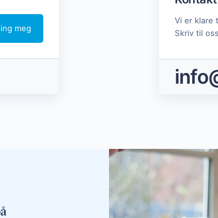
Vi er klare 
ing meg
Skriv til os
info
på