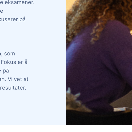
tlige eksamener.
re
kuserer på
en, som
. Fokus er å
e på
. Vi vet at
resultater.