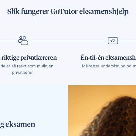
Slik fungerer GoTutor eksamenshjelp
 riktige privatlæreren
Én‑til‑én eksamensh
ildeler så raskt som mulig en
Målrettet undervisning og ø
privatlærer.
lig eksamen