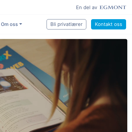
En del av
Om oss
Bli privatlærer
Kontakt oss
for å gjøre en forskjell
tte
og lyst til å hjelpe