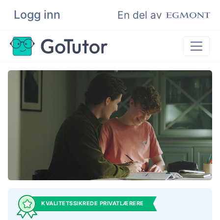
Logg inn
Søk
En del av
Privatundervisning
Matematikk
Leksehjelp
Eksamenshjelp
Bli privatlærer
KVALITETSSIKREDE PRIVATLÆRERE