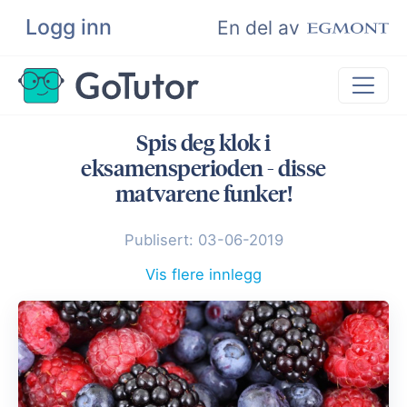
Logg inn
Søk
En del av
Spis deg klok i
Privatundervisning
eksamensperioden - disse
Matematikk
matvarene funker!
Leksehjelp
Publisert: 03-06-2019
Eksamenshjelp
Vis flere innlegg
Bli privatlærer