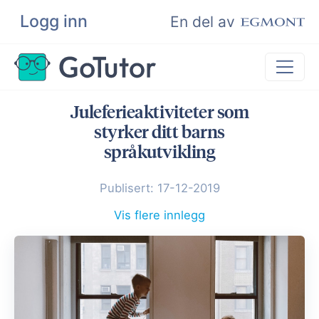
Logg inn
Søk
En del av
Juleferieaktiviteter som
Privatundervisning
styrker ditt barns
Matematikk
språkutvikling
Leksehjelp
Publisert: 17-12-2019
Eksamenshjelp
Vis flere innlegg
Bli privatlærer