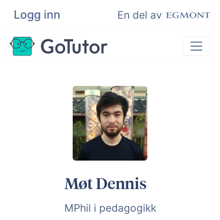
Logg inn
Søk
En del av
Privatundervisning
Matematikk
Leksehjelp
Eksamenshjelp
Bli privatlærer
Møt Dennis
MPhil i pedagogikk