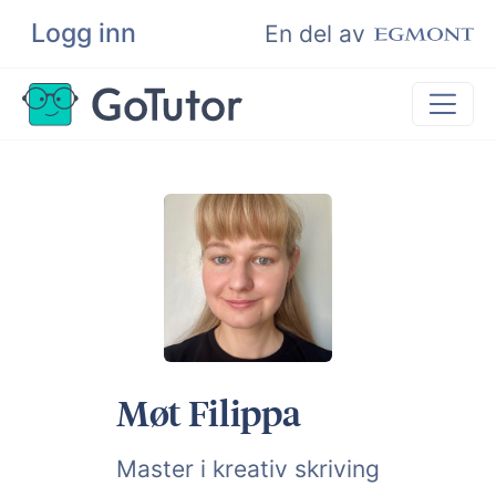
Logg inn
Søk
En del av
Privatundervisning
Matematikk
Leksehjelp
Eksamenshjelp
Bli privatlærer
Møt Filippa
Master i kreativ skriving