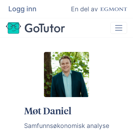
Logg inn
Søk
En del av
Privatundervisning
Matematikk
Leksehjelp
Eksamenshjelp
Bli privatlærer
Møt Daniel
Samfunnsøkonomisk analyse