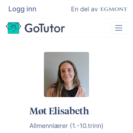
Logg inn
Søk
En del av
Privatundervisning
Matematikk
Leksehjelp
Eksamenshjelp
Bli privatlærer
Møt Elisabeth
Allmennlærer (1.-10.trinn)