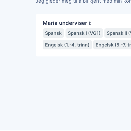
Jeg gleder meg til å bli kjent med min k
Maria underviser i:
Spansk
Spansk I (VG1)
Spansk II 
Engelsk (1.-4. trinn)
Engelsk (5.-7. t