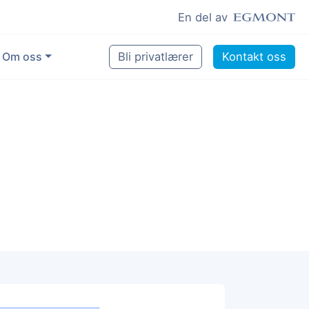
En del av
Om oss
Bli privatlærer
Kontakt oss
for å gjøre en forskjell
tte
og lyst til å hjelpe