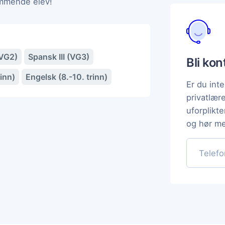
ommende elev!
(VG2)
Spansk III (VG3)
Bli ko
rinn)
Engelsk (8.-10. trinn)
Er du inte
privatlær
uforplikt
og hør me