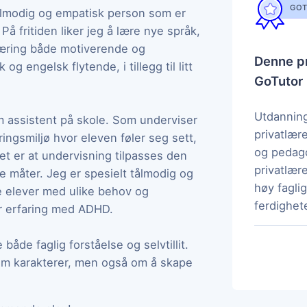
GOT
 tålmodig og empatisk person som er
På fritiden liker jeg å lære nye språk,
 læring både motiverende og
Denne pr
 engelsk flytende, i tillegg til litt
GoTutor
Utdanning
m assistent på skole. Som underviser
privatlær
ringsmiljø hvor eleven føler seg sett,
og pedag
det er at undervisning tilpasses den
privatlære
ige måter. Jeg er spesielt tålmodig og
høy fagl
te elever med ulike behov og
ferdighete
har erfaring med ADHD.
åde faglig forståelse og selvtillit.
om karakterer, men også om å skape