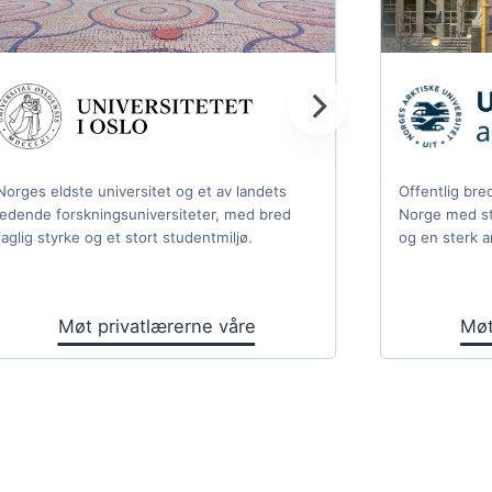
Norges eldste universitet og et av landets
Offentlig bred
ledende forskningsuniversiteter, med bred
Norge med st
faglig styrke og et stort studentmiljø.
og en sterk ar
Møt privatlærerne våre
Møt