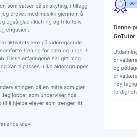
GOT
n som satser på skiskyting, i tillegg
har jeg drevet med musikk gjennom å
eg også glad i klatring og friluftsliv.
Denne pr
og engasjert.
GoTutor
om aktivitetslære på videregående
nnomførte trening for barn og unge. I
Utdanning
ubb. Disse erfaringene har gitt meg
privatlær
ing kan tilpasses ulike aldersgrupper
og pedag
privatlære
høy fagl
undervisningen på en måte som gjør
ferdighete
. Jeg jobber som underviser hos
til å hjelpe elever som trenger litt
ommende elev!