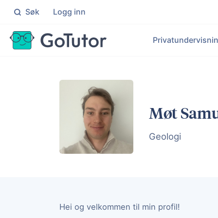
Søk
Logg inn
Søk
Privatundervisni
Grunnskolen
Ma
Skreddersydd hjelp for elever på 1
Målr
Pr
Ma
Videregående
No
Møt Samu
Målrettet hjelp for elever på VG1
Indi
Le
Ek
En
Geologi
Bl
Pers
Hei og velkommen til min profil!