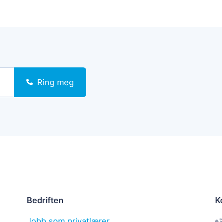
Ring meg
Bedriften
K
Jobb som privatlærer