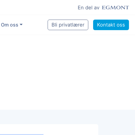
En del av
Om oss
Bli privatlærer
Kontakt oss
for å gjøre en forskjell
tte
og lyst til å hjelpe