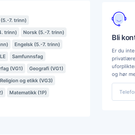
5.-7. trinn)
. trinn)
Norsk (5.-7. trinn)
Bli ko
inn)
Engelsk (5.-7. trinn)
Er du inte
LE
Samfunnsfag
privatlær
uforplikt
rfag (VG1)
Geografi (VG1)
og hør me
Religion og etikk (VG3)
2)
Matematikk (1P)