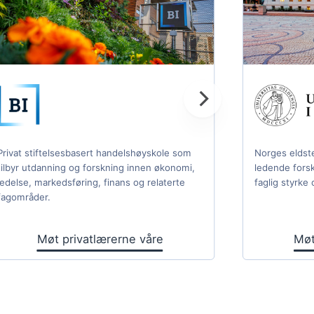
Privat stiftelsesbasert handelshøyskole som
Norges eldste
tilbyr utdanning og forskning innen økonomi,
ledende fors
ledelse, markedsføring, finans og relaterte
faglig styrke 
fagområder.
Møt privatlærerne våre
Møt