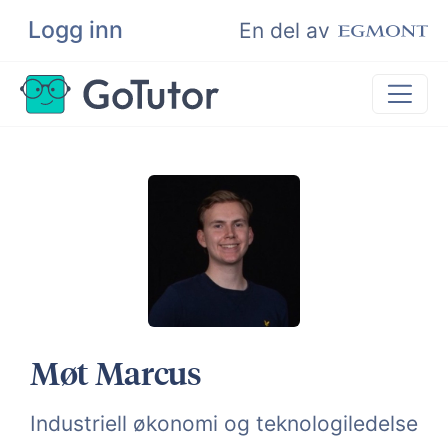
Logg inn
Søk
En del av
Privatundervisning
Matematikk
Leksehjelp
Eksamenshjelp
Bli privatlærer
Møt Marcus
Industriell økonomi og teknologiledelse