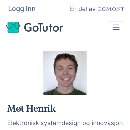
Logg inn
Søk
En del av
Privatundervisning
Matematikk
Leksehjelp
Eksamenshjelp
Bli privatlærer
Møt Henrik
Elektronisk systemdesign og innovasjon