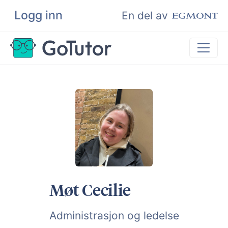
Logg inn
Søk
En del av
Privatundervisning
Matematikk
Leksehjelp
Eksamenshjelp
Bli privatlærer
Møt Cecilie
Administrasjon og ledelse