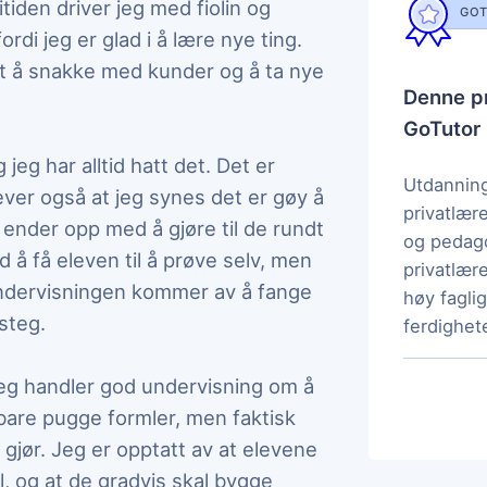
tiden driver jeg med fiolin og
GOT
rdi jeg er glad i å lære nye ting.
t å snakke med kunder og å ta nye
Denne pr
GoTutor
jeg har alltid hatt det. Det er
Utdanning
er også at jeg synes det er gøy å
privatlær
t ender opp med å gjøre til de rundt
og pedag
å få eleven til å prøve selv, men
privatlære
undervisningen kommer av å fange
høy fagl
steg.
ferdighete
meg handler god undervisning om å
bare pugge formler, men faktisk
gjør. Jeg er opptatt av at elevene
ål, og at de gradvis skal bygge