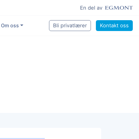
En del av
Om oss
Bli privatlærer
Kontakt oss
for å gjøre en forskjell
tte
og lyst til å hjelpe