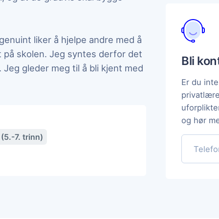
genuint liker å hjelpe andre med å
t på skolen. Jeg syntes derfor det
Bli ko
. Jeg gleder meg til å bli kjent med
Er du inte
privatlær
uforplikt
og hør me
5.-7. trinn)