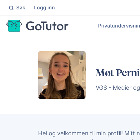
Søk
Logg inn
Søk
Privatundervisni
Grunnskolen
Ma
Skreddersydd hjelp for elever på 1
Målr
Pr
Ma
Videregående
No
Møt Perni
Målrettet hjelp for elever på VG1
Indi
Le
Ek
En
VGS - Medier o
Bl
Pers
Hei og velkommen til min profil! Mitt n