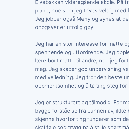
Elvebakken videregående skole. På fri
piano, noe som jeg trives veldig med fo
Jeg jobber også Meny og synes at de
oppgaver er utrolig gøy.
Jeg har en stor interesse for matte og 
spennende og utfordrende. Jeg opplev
lære bort matte til andre, noe jeg for
meg. Jeg skaper god undervisning ved 
med veiledning. Jeg tror den beste 
oppmerksomhet og å ta ting steg for 
Jeg er strukturert og tålmodig. For 
bygge forståelse fra bunnen av, ikke 
skjønne hvorfor ting fungerer som de 
skal føle seg trygg på å stille spørsm