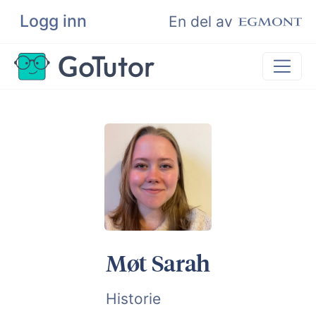
Logg inn
Søk
En del av
Privatundervisning
Matematikk
Leksehjelp
Eksamenshjelp
Bli privatlærer
Møt Sarah
Historie