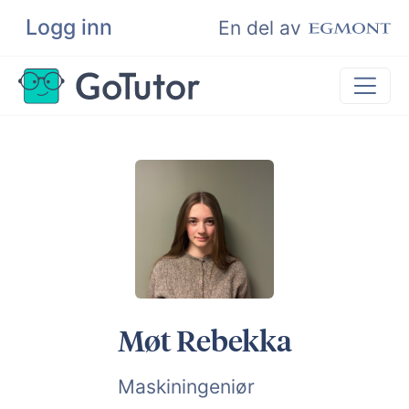
Logg inn
Søk
En del av
Privatundervisning
Matematikk
Leksehjelp
Eksamenshjelp
Bli privatlærer
Møt Rebekka
Maskiningeniør