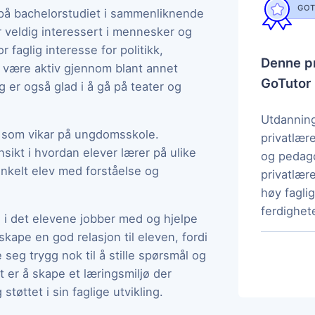
GOT
t på bachelorstudiet i sammenliknende
er veldig interessert i mennesker og
 faglig interesse for politikk,
Denne pr
g å være aktiv gjennom blant annet
GoTutor
g er også glad i å gå på teater og
Utdanning
eg som vikar på ungdomsskole.
privatlær
sikt i hvordan elever lærer på ulike
og pedag
enkelt elev med forståelse og
privatlære
høy fagl
ferdighete
 i det elevene jobber med og hjelpe
skape en god relasjon til eleven, fordi
e seg trygg nok til å stille spørsmål og
 er å skape et læringsmiljø der
tøttet i sin faglige utvikling.