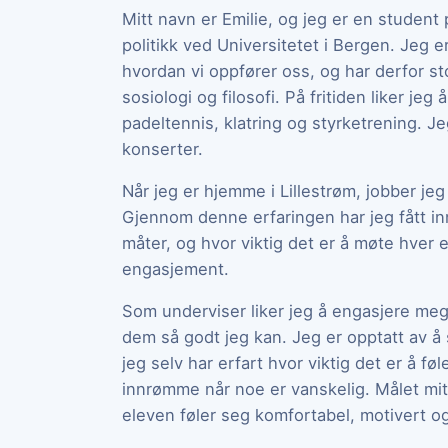
Mitt navn er Emilie, og jeg er en studen
politikk ved Universitetet i Bergen. Jeg 
hvordan vi oppfører oss, og har derfor stor
sosiologi og filosofi. På fritiden liker je
padeltennis, klatring og styrketrening. Je
konserter.
Når jeg er hjemme i Lillestrøm, jobber j
Gjennom denne erfaringen har jeg fått inn
måter, og hvor viktig det er å møte hver 
engasjement.
Som underviser liker jeg å engasjere meg
dem så godt jeg kan. Jeg er opptatt av å 
jeg selv har erfart hvor viktig det er å føl
innrømme når noe er vanskelig. Målet mitt
eleven føler seg komfortabel, motivert og s