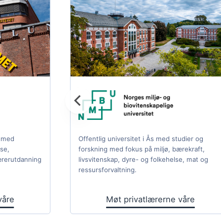
o med
Offentlig universitet i Ås med studier og
se,
forskning med fokus på miljø, bærekraft,
ærerutdanning
livsvitenskap, dyre- og folkehelse, mat og
ressursforvaltning.
våre
Møt privatlærerne våre