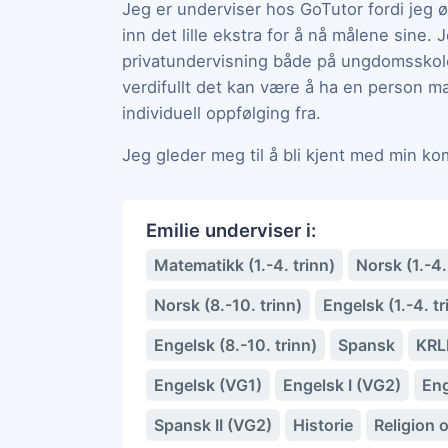
Jeg er underviser hos GoTutor fordi jeg ø
inn det lille ekstra for å nå målene sine. 
privatundervisning både på ungdomsskol
verdifullt det kan være å ha en person ma
individuell oppfølging fra.
Jeg gleder meg til å bli kjent med min k
Emilie underviser i:
Matematikk (1.-4. trinn)
Norsk (1.-4.
Norsk (8.-10. trinn)
Engelsk (1.-4. tr
Engelsk (8.-10. trinn)
Spansk
KRL
Engelsk (VG1)
Engelsk I (VG2)
Eng
Spansk II (VG2)
Historie
Religion 