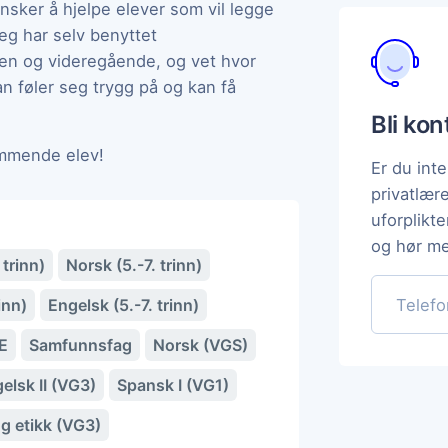
nsker å hjelpe elever som vil legge
Jeg har selv benyttet
en og videregående, og vet hvor
n føler seg trygg på og kan få
Bli ko
ommende elev!
Er du inte
privatlær
uforplikt
og hør me
 trinn)
Norsk (5.-7. trinn)
inn)
Engelsk (5.-7. trinn)
E
Samfunnsfag
Norsk (VGS)
elsk II (VG3)
Spansk I (VG1)
og etikk (VG3)