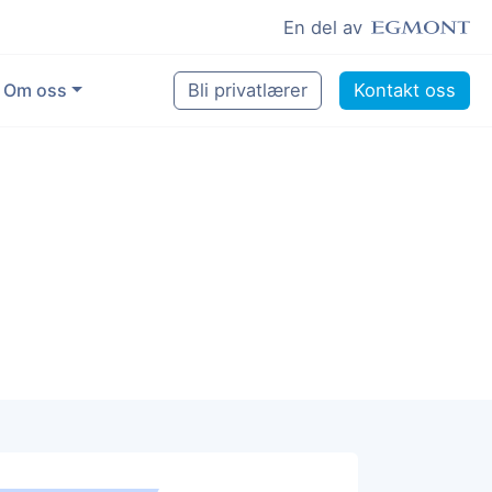
En del av
Om oss
Bli privatlærer
Kontakt oss
for å gjøre en forskjell
tte
og lyst til å hjelpe