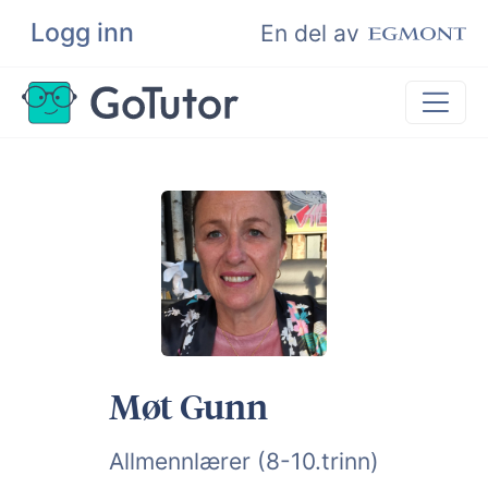
Logg inn
Søk
En del av
Privatundervisning
Matematikk
Leksehjelp
Eksamenshjelp
Bli privatlærer
Møt Gunn
Allmennlærer (8-10.trinn)