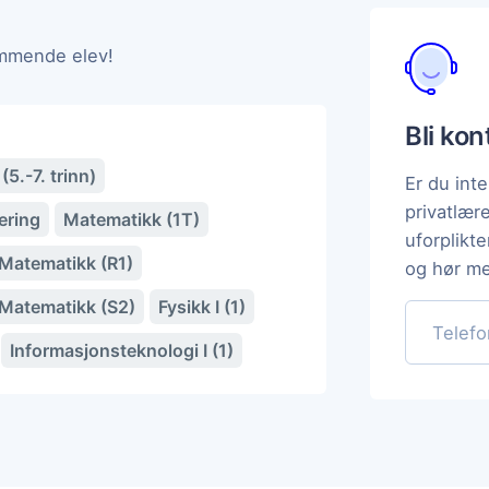
ommende elev!
Bli ko
5.-7. trinn)
Er du inte
privatlær
ering
Matematikk (1T)
uforplikt
Matematikk (R1)
og hør me
Matematikk (S2)
Fysikk I (1)
Informasjonsteknologi I (1)