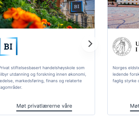
Privat stiftelsesbasert handelshøyskole som
Norges eldste
tilbyr utdanning og forskning innen økonomi,
ledende fors
ledelse, markedsføring, finans og relaterte
faglig styrke 
fagområder.
Møt privatlærerne våre
Møt