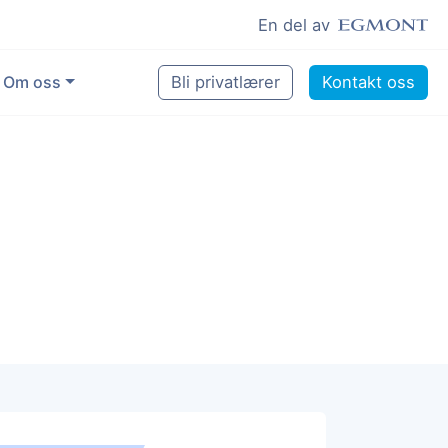
En del av
Om oss
Bli privatlærer
Kontakt oss
for å gjøre en forskjell
tte
og lyst til å hjelpe