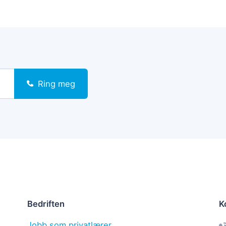
Ring meg
Bedriften
K
Jobb som privatlærer