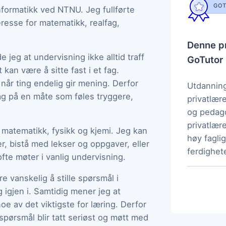
GOT
nformatikk ved NTNU. Jeg fullførte
resse for matematikk, realfag,
Denne pr
jeg at undervisning ikke alltid traff
GoTutor
 kan være å sitte fast i et fag.
når ting endelig gir mening. Derfor
Utdanning
fag på en måte som føles tryggere,
privatlær
og pedag
privatlære
et matematikk, fysikk og kjemi. Jeg kan
høy fagl
r, bistå med lekser og oppgaver, eller
ferdighete
fte møter i vanlig undervisning.
 vanskelig å stille spørsmål i
 igjen i. Samtidig mener jeg at
noe av det viktigste for læring. Derfor
spørsmål blir tatt seriøst og møtt med