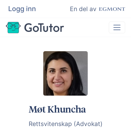
Logg inn
Søk
En del av
Privatundervisning
Matematikk
Leksehjelp
Eksamenshjelp
Bli privatlærer
Møt Khuncha
Rettsvitenskap (Advokat)